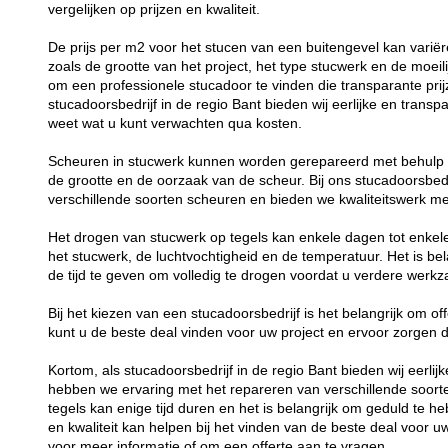
vergelijken op prijzen en kwaliteit.
De prijs per m2 voor het stucen van een buitengevel kan variëre
zoals de grootte van het project, het type stucwerk en de moeil
om een professionele stucadoor te vinden die transparante prijz
stucadoorsbedrijf in de regio Bant bieden wij eerlijke en transp
weet wat u kunt verwachten qua kosten.
Scheuren in stucwerk kunnen worden gerepareerd met behulp va
de grootte en de oorzaak van de scheur. Bij ons stucadoorsbed
verschillende soorten scheuren en bieden we kwaliteitswerk me
Het drogen van stucwerk op tegels kan enkele dagen tot enkele
het stucwerk, de luchtvochtigheid en de temperatuur. Het is be
de tijd te geven om volledig te drogen voordat u verdere werk
Bij het kiezen van een stucadoorsbedrijf is het belangrijk om offe
kunt u de beste deal vinden voor uw project en ervoor zorgen da
Kortom, als stucadoorsbedrijf in de regio Bant bieden wij eerli
hebben we ervaring met het repareren van verschillende soor
tegels kan enige tijd duren en het is belangrijk om geduld te he
en kwaliteit kan helpen bij het vinden van de beste deal voor 
voor meer informatie of om een offerte aan te vragen.