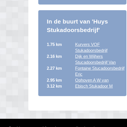
In de buurt van 'Huys
Stukadoorsbedrijf'
1.75 km
Kurvers VOF
Stukadoorsbedrijf
2.16 km
Dijk en Wijhers
Stucadoorsbedrijf Van
2.27 km
Fontaine Stucadoorsbedrijf
Eric
2.95 km
Ophoven A W van
3.12 km
Ebisch Stukadoor M