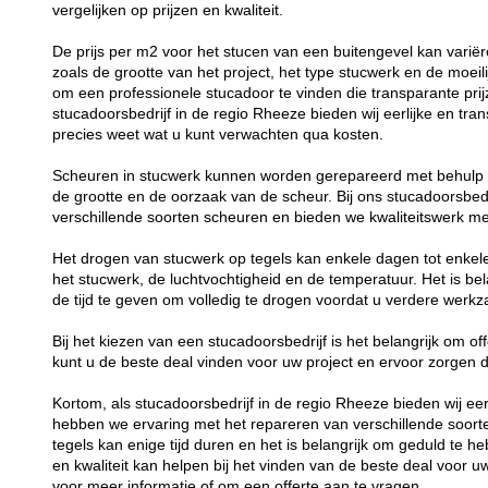
vergelijken op prijzen en kwaliteit.
De prijs per m2 voor het stucen van een buitengevel kan variëre
zoals de grootte van het project, het type stucwerk en de moeil
om een professionele stucadoor te vinden die transparante prijz
stucadoorsbedrijf in de regio Rheeze bieden wij eerlijke en tra
precies weet wat u kunt verwachten qua kosten.
Scheuren in stucwerk kunnen worden gerepareerd met behulp va
de grootte en de oorzaak van de scheur. Bij ons stucadoorsbed
verschillende soorten scheuren en bieden we kwaliteitswerk me
Het drogen van stucwerk op tegels kan enkele dagen tot enkele
het stucwerk, de luchtvochtigheid en de temperatuur. Het is be
de tijd te geven om volledig te drogen voordat u verdere werk
Bij het kiezen van een stucadoorsbedrijf is het belangrijk om offe
kunt u de beste deal vinden voor uw project en ervoor zorgen da
Kortom, als stucadoorsbedrijf in de regio Rheeze bieden wij eer
hebben we ervaring met het repareren van verschillende soor
tegels kan enige tijd duren en het is belangrijk om geduld te he
en kwaliteit kan helpen bij het vinden van de beste deal voor 
voor meer informatie of om een offerte aan te vragen.