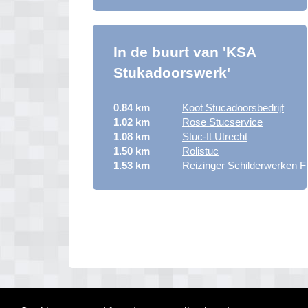
In de buurt van 'KSA
Stukadoorswerk'
0.84 km
Koot Stucadoorsbedrijf
1.02 km
Rose Stucservice
1.08 km
Stuc-It Utrecht
1.50 km
Rolistuc
1.53 km
Reizinger Schilderwerken F